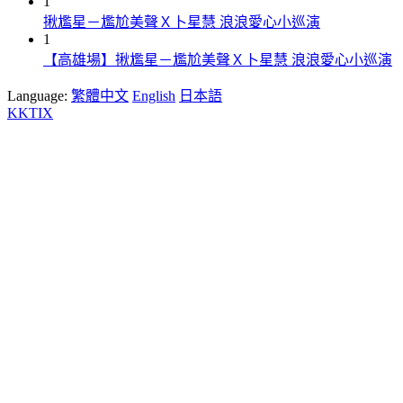
1
揪尷星－尷尬美聲Ｘ卜星慧 浪浪愛心小巡演
1
【高雄場】揪尷星－尷尬美聲Ｘ卜星慧 浪浪愛心小巡演
Language:
繁體中文
English
日本語
KKTIX