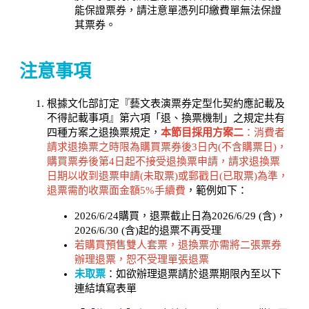
能保證票券，請注意單憑列印繳費單無法保證
其票券。
注意事項
根據文化部訂定『藝文表演票券定型化契約應記載及
不得記載事項』第六項「退、換票機制」之規定共有
四種方案之退換票規定，
本節目採用方案二
：消費者
請求退換票之時限為購買票券後3日內(不含購票日)，
購買票券後第4日起不接受退換票申請，
請求退換票
日期以收到退票申請(未取票)或郵戳日(已取票)為準，
退票需酌收票面金額5%手續費
，範例如下：
2026/6/24購買，退票截止日為2026/6/29 (含)，
2026/6/30 (含)起的退票不再受理
若購
買預售雙人套票
，退換票亦需將二張票券
辦理退票，恕不受理單張退票
未取票
：如欲辦理退票請於退票期限內至以下
連結填寫表單