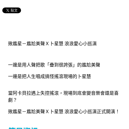
揪尷星－尷尬美聲Ｘ卜星慧 浪浪愛心小巡演
一邊是用人聲把歌「疊到很誇張」的尷尬美聲
一邊是把人生唱成搞怪搖滾現場的卜星慧
當阿卡貝拉遇上失控搖滾，現場到底會變音樂會還是喜
劇？
揪尷星－尷尬美聲Ｘ卜星慧 浪浪愛心小巡演正式開演！