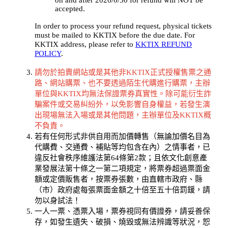
on and after 2026/6/30 for refund will NOT be
accepted.
In order to process your refund request, physical tickets
must be mailed to KKTIX before the due date. For
KKTIX address, please refer to
KKTIX REFUND
POLICY
.
請勿於拍賣網站或是其他非KKTIX正式授權售票之通
路、網站購票、也不要透過陌生代購進行購票，主辦
單位與KKTIX均無法保證票券真實性。除可能衍生詐
騙案件或交易糾紛外，以免影響自身權益，若發生演
出現場無法入場或是其他問題，主辦單位及KKTIX概
不負責。
若有任何形式非供自用而加價轉售（無論加價名目為
代購費、交通費、補貼等均包含在內）之情事者，已
違反社會秩序維護法第64條第2款；且依文化創意產
業發展法第十條之一第二項規定，將票券超過票面金
額或定價販售者，按票券張數，由直轄市政府、縣
（市）政府處每張票面金額之十倍至五十倍罰鍰，請
勿以身試法！
一人一票、憑票入場，票券視同有價證券，請妥善保
存，如發生遺失、破損、燒毀或無法辨識等狀況，恕