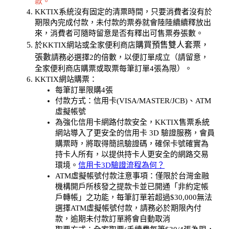
款。
KKTIX系統沒有固定的清票時間，只要消費者沒有於
期限內完成付款，未付款的票券就會陸陸續續釋放出
來，消費者可隨時留意是否有釋出可售票券張數。
購買預售雙人套票，
於KKTIX網站或全家便利商店
張數
請務必選擇2的倍數，以便訂單成立（請留意，
全家便利商店購票或取票每筆訂單4張為限）。
KKTIX網站購票：
每筆訂單限購4張
付款方式：信用卡(VISA/MASTER/JCB)、ATM
虛擬帳號
為強化信用卡網路付款安全，KKTIX售票系統
網站導入了更安全的信用卡 3D 驗證服務，會員
購票時，將取得簡訊驗證碼，確保卡號確實為
持卡人所有，以提供持卡人更安全的網路交易
環境。
信用卡3D驗證流程為何？
ATM虛擬帳號付款注意事項：僅限於台灣金融
機構開戶所核發之提款卡並已開通「非約定帳
戶轉帳」之功能，每筆訂單若超過$30,000無法
選擇ATM虛擬帳號付款，請務必於期限內付
款，逾期未付款訂單將會自動取消