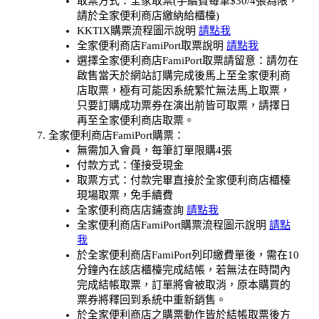
取票方式：全家取票(手續費每筆$30/4張為限，
請於全家便利商店繳納給櫃檯)
KKTIX購票流程圖示說明
請點我
全家便利商店FamiPort取票說明
請點我
選擇全家便利商店FamiPort取票請留意：請勿在
啟售當天於網站訂購完成後馬上至全家便利商
店取票，極有可能因系統繁忙無法馬上取票，
只要訂購成功票券在演出前皆可取票，請擇日
再至全家便利商店取票。
全家便利商店FamiPort購票：
無需加入會員，每筆訂單限購4張
付款方式：僅接受現金
取票方式：付款完畢直接於全家便利商店櫃檯
現場取票，免手續費
全家便利商店店鋪查詢
請點我
全家便利商店FamiPort購票流程圖示說明
請點
我
於全家便利商店FamiPort列印繳費單後，需在10
分鐘內在該店櫃檯完成結帳，若無法在時間內
完成結帳取票，訂單將會被取消，原本購買的
票券將釋回到系統中重新銷售。
於全家便利商店之購票動作皆於結帳取票後方