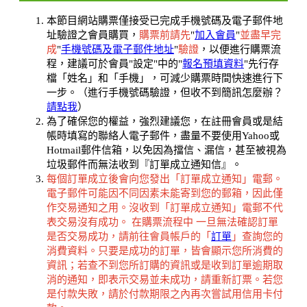
本節目網站購票僅接受已完成手機號碼及電子郵件地
址驗證之會員購買，
購票前請先
"
加入會員
"
並盡早完
成
"
手機號碼及電子郵件地址
"
驗證
，以便進行購票流
程，建議可於會員"設定"中的"
報名預填資料
"先行存
檔「姓名」和「手機」，可減少購票時間快速進行下
一步。（進行手機號碼驗證，但收不到簡訊怎麼辦？
請點我
）
為了確保您的權益，強烈建議您，在註冊會員或是結
帳時填寫的聯絡人電子郵件，盡量不要使用Yahoo或
Hotmail郵件信箱，以免因為擋信、漏信，甚至被視為
垃圾郵件而無法收到『訂單成立通知信』。
每個訂單成立後會向您發出「訂單成立通知」電郵。
電子郵件可能因不同因素未能寄到您的郵箱，因此僅
作交易通知之用。沒收到「訂單成立通知」電郵不代
表交易沒有成功。 在購票流程中 一旦無法確認訂單
是否交易成功，請前往會員帳戶的「
訂單
」查詢您的
消費資料。只要是成功的訂單，皆會顯示您所消費的
資訊；若查不到您所訂購的資訊或是收到訂單逾期取
消的通知，即表示交易並未成功，請重新訂票。若您
是付款失敗，請於付款期限之內再次嘗試用信用卡付