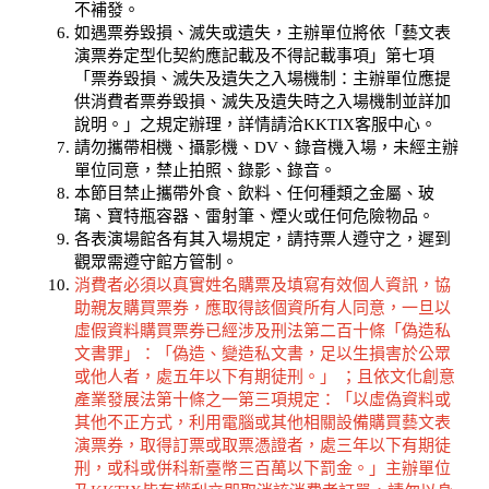
不補發。
如遇票券毀損、滅失或遺失，主辦單位將依「藝文表
演票券定型化契約應記載及不得記載事項」第七項
「票券毀損、滅失及遺失之入場機制：主辦單位應提
供消費者票券毀損、滅失及遺失時之入場機制並詳加
說明。」之規定辦理，詳情請洽KKTIX客服中心。
請勿攜帶相機、攝影機、DV、錄音機入場，未經主辦
單位同意，禁止拍照、錄影、錄音。
本節目禁止攜帶外食、飲料、任何種類之金屬、玻
璃、寶特瓶容器、雷射筆、煙火或任何危險物品。
各表演場館各有其入場規定，請持票人遵守之，遲到
觀眾需遵守館方管制。
消費者必須以真實姓名購票及填寫有效個人資訊，協
助親友購買票券，應取得該個資所有人同意，一旦以
虛假資料購買票券已經涉及刑法第二百十條「偽造私
文書罪」：「偽造、變造私文書，足以生損害於公眾
或他人者，處五年以下有期徒刑。」 ；且依文化創意
產業發展法第十條之一第三項規定：「以虛偽資料或
其他不正方式，利用電腦或其他相關設備購買藝文表
演票券，取得訂票或取票憑證者，處三年以下有期徒
刑，或科或併科新臺幣三百萬以下罰金。」主辦單位